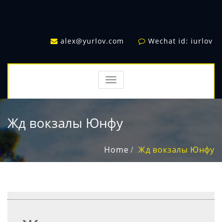
alex@yurlov.com
Wechat id: iurlov
TOGGLE
NAVIGATION
Жд вокзалы Юнфу
Home
Жд вокзалы Юнфу